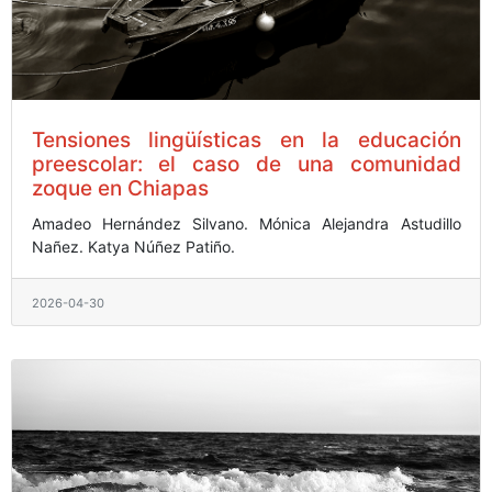
Tensiones lingüísticas en la educación
preescolar: el caso de una comunidad
zoque en Chiapas
Amadeo Hernández Silvano.
Mónica Alejandra Astudillo
Nañez.
Katya Núñez Patiño.
2026-04-30