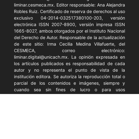
liminar.cesmeca.mx. Editor responsable: Ana Alejandra
Robles Ruiz. Certificado de reserva de derechos al uso
exclusivo 04-2014-032517380100-203, versión
electrónica ISSN 2007-8900, versión impresa ISSN
1665-8027, ambos otorgados por el Instituto Nacional
del Derecho de Autor. Responsable de la actualización
de este sitio: Irma Cecilia Medina Villafuerte, del
CESMECA, correo electrónico:
liminar.digital@unicach.mx. La opinión expresada en
los artículos publicados es responsabilidad de cada
autor y no representa el punto de vista de la
institución editora. Se autoriza la reproducción total o
parcial de los contenidos e imágenes, siempre y
cuando sea sin fines de lucro o para usos
estrictamente académicos, citando invariablemente la
fuente, sin alteración del contenido y dando los
créditos al autor.
LiminaR. Estudios Sociales y Humanísticos
es
financiada con recursos públicos y se apega a la
filosofía de acceso abierto; por lo tanto, su contenido