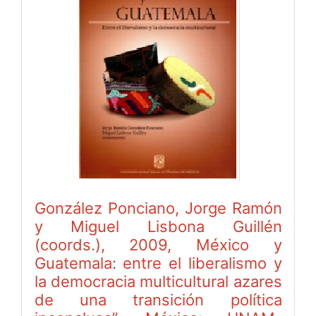
González Ponciano, Jorge Ramón
y Miguel Lisbona Guillén
(coords.), 2009, México y
Guatemala: entre el liberalismo y
la democracia multicultural azares
de una transición política