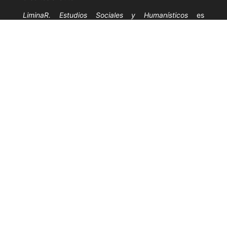
LiminaR. Estudios Sociales y Humanísticos
es
financiada con recursos públicos y se apega a la
filosofía de acceso abierto; por lo tanto, su contenido
no tiene fines comerciales, lo cual es garantizado por
el Consejo Editorial.
Fecha de última modificación: junio de 2026.