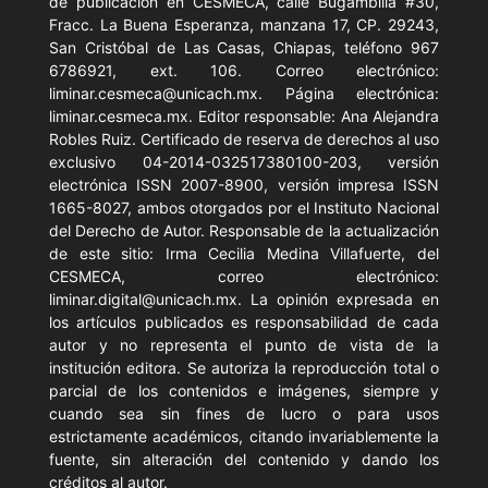
de publicación en CESMECA, calle Bugambilia #30,
Fracc. La Buena Esperanza, manzana 17, CP. 29243,
San Cristóbal de Las Casas, Chiapas, teléfono 967
6786921, ext. 106. Correo electrónico:
liminar.cesmeca@unicach.mx. Página electrónica:
liminar.cesmeca.mx. Editor responsable: Ana Alejandra
Robles Ruiz. Certificado de reserva de derechos al uso
exclusivo 04-2014-032517380100-203, versión
electrónica ISSN 2007-8900, versión impresa ISSN
1665-8027, ambos otorgados por el Instituto Nacional
del Derecho de Autor. Responsable de la actualización
de este sitio: Irma Cecilia Medina Villafuerte, del
CESMECA, correo electrónico:
liminar.digital@unicach.mx. La opinión expresada en
los artículos publicados es responsabilidad de cada
autor y no representa el punto de vista de la
institución editora. Se autoriza la reproducción total o
parcial de los contenidos e imágenes, siempre y
cuando sea sin fines de lucro o para usos
estrictamente académicos, citando invariablemente la
fuente, sin alteración del contenido y dando los
créditos al autor.