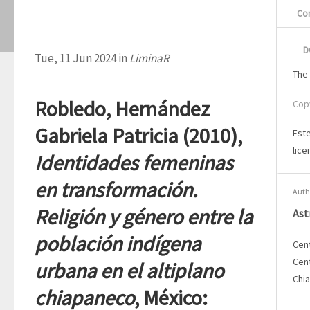
Con
D
Tue, 11 Jun 2024 in
LiminaR
The 
Robledo, Hernández
Cop
Gabriela Patricia (2010),
Este
lic
Identidades femeninas
en transformación.
Auth
Religión y género entre la
Ast
población indígena
Cen
Cen
urbana en el altiplano
Chi
chiapaneco
, México: