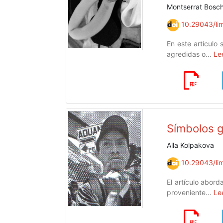
Montserrat Bosc
10.29043/lim
En este artículo 
agredidas o...
Le
Símbolos g
Alla Kolpakova
10.29043/lim
El artículo abord
proveniente...
Le