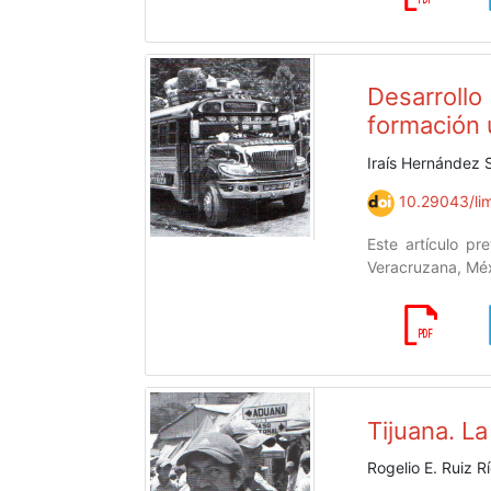
Desarroll
formación 
Iraís Hernández 
10.29043/lim
Este artículo pr
Veracruzana, Méx
Tijuana. La
Rogelio E. Ruiz R