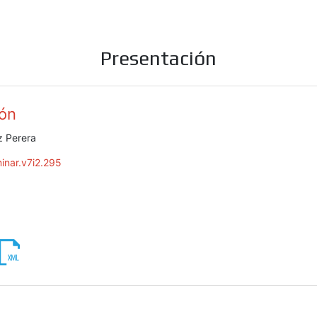
Presentación
ión
z Perera
inar.v7i2.295