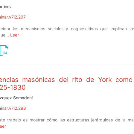
artínez
inar.v7i2.297
cidar los mecanismos sociales y cognoscitivos que explican los
que...
Leer
encias masónicas del rito de York como c
825-1830
ázquez Semadeni
inar.v7i2.298
ste trabajo es mostrar cómo las estructuras jerárquicas de la m
eer