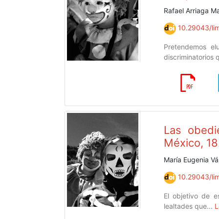
Rafael Arriaga M
10.29043/lim
Pretendemos elu
discriminatorios 
Las obedi
México, 1
María Eugenia V
10.29043/lim
El objetivo de e
lealtades que...
L