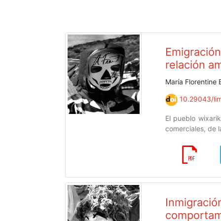
Emigración
relación a
María Florentine
10.29043/lim
El pueblo wixari
comerciales, de l
Inmigraci
comportami