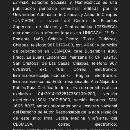
LiminaR. Estudios Sociales y Humanísticos
es una
publicación periódica semestral editada por la
Universidad Autónoma de Ciencias y Artes de Chiapas
(UNICACH), a través del Centro de Estudios
Superiores de México y Centroamérica (CESMECA)
con domicilio a efectos legales en UNICACH, 1ª Sur
Poniente 1460, Colonia Centro, Tuxtla Gutiérrez,
Chiapas, teléfono 961 6170400, ext. 4040; y domicilio
de publicación en CESMECA, calle Bugambilia #30,
Fracc. La Buena Esperanza, manzana 17, CP. 29243,
San Cristóbal de Las Casas, Chiapas, teléfono 967
6786921, ext. 106. Correo electrónico:
liminar.cesmeca@unicach.mx. Página electrónica:
liminar.cesmeca.mx. Editor responsable: Ana Alejandra
Robles Ruiz. Certificado de reserva de derechos al uso
exclusivo 04-2014-032517380100-203, versión
electrónica ISSN 2007-8900, versión impresa ISSN
1665-8027, ambos otorgados por el Instituto Nacional
del Derecho de Autor. Responsable de la actualización
de este sitio: Irma Cecilia Medina Villafuerte, del
CESMECA, correo electrónico: