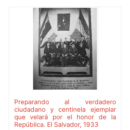
Preparando al verdadero
ciudadano y centinela ejemplar
que velará por el honor de la
República. El Salvador, 1933