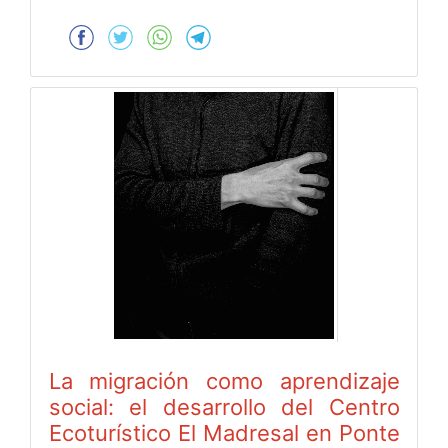
La migración como aprendizaje
social: el desarrollo del Centro
Ecoturístico El Madresal en Ponte