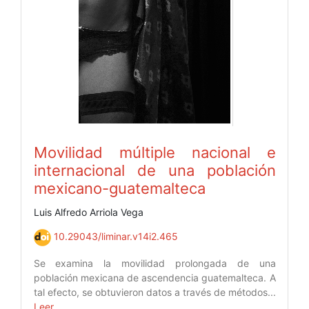
Movilidad múltiple nacional e
internacional de una población
mexicano-guatemalteca
Luis Alfredo Arriola Vega
10.29043/liminar.v14i2.465
Se examina la movilidad prolongada de una
población mexicana de ascendencia guatemalteca. A
tal efecto, se obtuvieron datos a través de métodos...
Leer