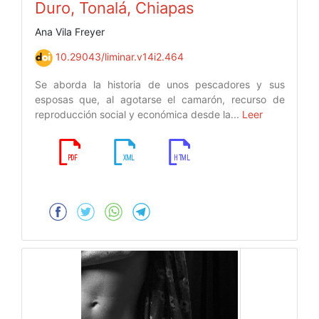
Duro, Tonalá, Chiapas
Ana Vila Freyer
10.29043/liminar.v14i2.464
Se aborda la historia de unos pescadores y sus
esposas que, al agotarse el camarón, recurso de
reproducción social y económica desde la...
Leer