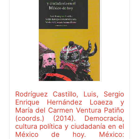
Rodríguez Castillo, Luis, Sergio
Enrique Hernández Loaeza y
María del Carmen Ventura Patiño
(coords.) (2014). Democracia,
cultura política y ciudadanía en el
México de hoy. México: