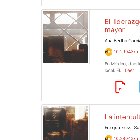
El lidera
mayor
Ana Bertha Garcí
10.29043/lim
En México, donde 
local. El...
Leer
La intercul
Enrique Eroza S
10.29043/lim