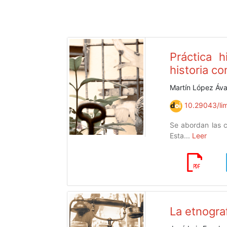
Práctica h
historia c
Martín López Áva
10.29043/lim
Se abordan las co
Esta...
Leer
La etnograf