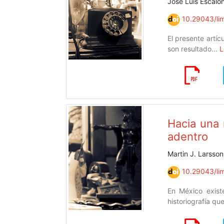
José Luis Escalon
10.29043/lim
El presente artíc
son resultado...
L
Hacia una n
adentro
Martin J. Larsson
10.29043/lim
En México existe
historiografía que