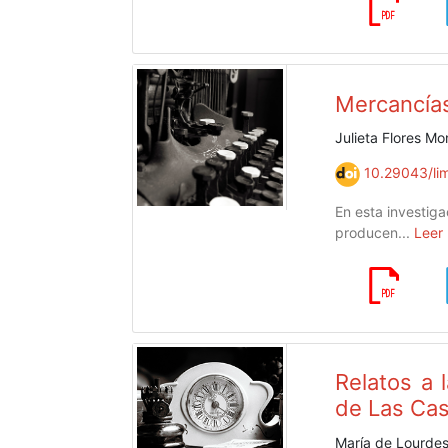
Mercancías
Julieta Flores Mo
10.29043/lim
En esta investiga
producen...
Leer
Relatos a 
de Las Cas
María de Lourdes