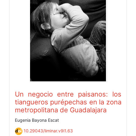
Un negocio entre paisanos: los
tiangueros purépechas en la zona
metropolitana de Guadalajara
Eugenia Bayona Escat
10.29043/liminar.v9i1.63