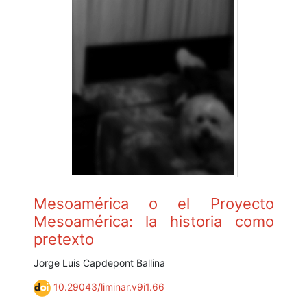
Mesoamérica o el Proyecto
Mesoamérica: la historia como
pretexto
Jorge Luis Capdepont Ballina
10.29043/liminar.v9i1.66