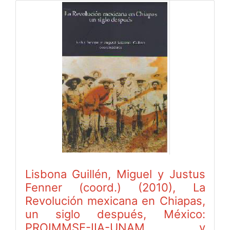
Lisbona Guillén, Miguel y Justus
Fenner (coord.) (2010), La
Revolución mexicana en Chiapas,
un siglo después, México:
PROIMMSE-IIA-UNAM y