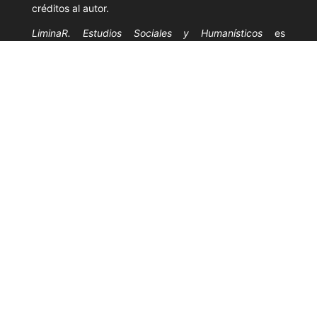
créditos al autor.
LiminaR. Estudios Sociales y Humanísticos
es
financiada con recursos públicos y se apega a la
filosofía de acceso abierto; por lo tanto, su contenido
no tiene fines comerciales, lo cual es garantizado por
el Consejo Editorial.
Fecha de última modificación: junio de 2026.