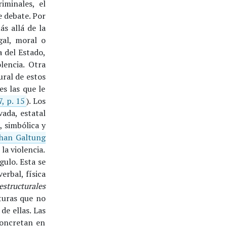
iminales, el
e debate. Por
s allá de la
gal, moral o
a del Estado,
lencia. Otra
ural de estos
s las que le
, p. 15
). Los
ada, estatal
a, simbólica y
han Galtung
 la violencia.
gulo. Esta se
rbal, física
estructurales
cturas que no
de ellas. Las
concretan en