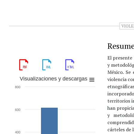
VIOL
Resum
El presente
y metodológi
México. Se 
Visualizaciones y descargas
violencia co
etnográfica
800
incorporado
territorios 
han propici
600
y metodoló
comprendid
cárteles de 
400