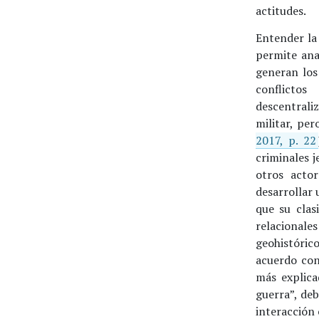
actitudes.
Entender la
permite ana
generan los
conflicto
descentrali
militar, pe
2017, p. 22
criminales 
otros acto
desarrollar 
que su clas
relacionale
geohistóric
acuerdo con
más explica
guerra”, deb
interacción 