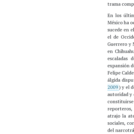
trama compl
En los últim
México ha o
sucede en e
el de Occid
Guerrero y 
en Chihuahu
escaladas 
expansión de
Felipe Calde
álgida dispu
2009
) y el
autoridad y
constituirs
reporteros, 
atrajo la a
sociales, co
del narcotrá