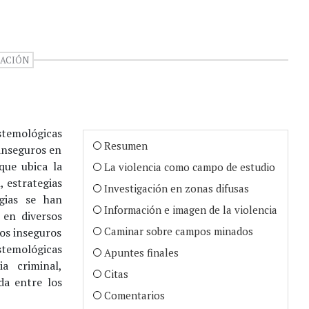
GACIÓN
stemológicas
Resumen
 inseguros en
que ubica la
La violencia como campo de estudio
, estrategias
Investigación en zonas difusas
egias se han
Información e imagen de la violencia
 en diversos
Caminar sobre campos minados
tos inseguros
stemológicas
Apuntes finales
a criminal,
Citas
da entre los
Comentarios