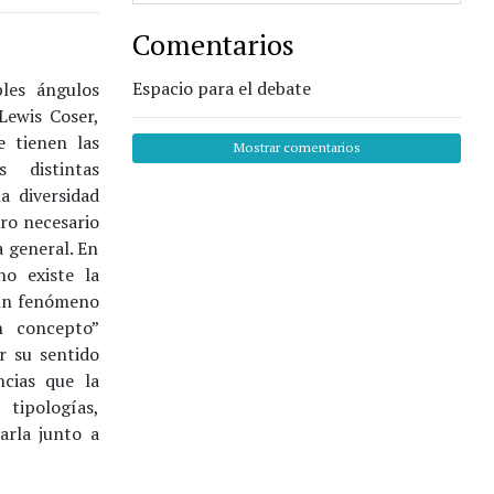
Comentarios
Espacio para el debate
les ángulos
Lewis Coser,
e tienen las
Mostrar comentarios
 distintas
la diversidad
ero necesario
 general. En
o existe la
 un fenómeno
n concepto”
ar su sentido
ncias que la
 tipologías,
arla junto a