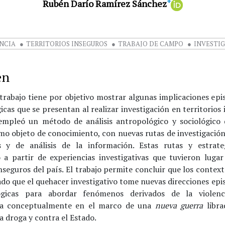
+
Rubén Darío Ramírez Sánchez
ENCIA
TERRITORIOS INSEGUROS
TRABAJO DE CAMPO
INVESTI
en
 trabajo tiene por objetivo mostrar algunas implicaciones epi
cas que se presentan al realizar investigación en territorios
empleó un método de análisis antropológico y sociológico 
mo objeto de conocimiento, con nuevas rutas de investigación
s y de análisis de la información. Estas rutas y estrat
 a partir de experiencias investigativas que tuvieron lugar
inseguros del país. El trabajo permite concluir que los contex
ado que el quehacer investigativo tome nuevas direcciones epi
gicas para abordar fenómenos derivados de la violenci
a conceptualmente en el marco de una
nueva
guerra
libra
la droga y contra el Estado.