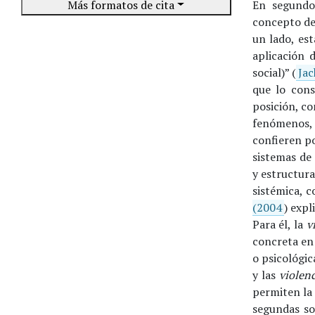
Más formatos de cita
En segundo 
concepto de 
un lado, es
aplicación 
social)” (
Jac
que lo cons
posición, co
fenómenos, 
confieren p
sistemas de
y estructur
sistémica, 
(2004
) expl
Para él, la
v
concreta en
o psicológic
y las
violenc
permiten la 
segundas so