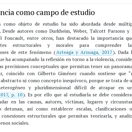
encia como campo de estudio
ia como objeto de estudio ha sido abordada desde múltip
s. Desde autores como Durkheim, Weber, Talcott Parsons y 
l Foucault, entre otros, han destacado la importancia qu
antes estructurales y morales para comprender las
iones de este fenómeno (
Arteaga y Arzuaga, 2017
). Dada 
e ha acompañado la reflexión en torno a la violencia, consid
as precisiones conceptuales que permitan tener un panorama
ar, coincido con Gilberto Giménez cuando sostiene que “n
n abstracto ni como concepto inequívoco, porque se trata de
heterogéneo y pluridimensional difícil de atrapar en u
017, p. 10
). Es por ello que al estudiarla se debe consider
ndar en las causas, autores, víctimas, lugares y circunsta
 detonan, así como establecer escalas, clasificaciones o
 conexiones estructurales que permitan teorizarla, y analiz
enos sociales.