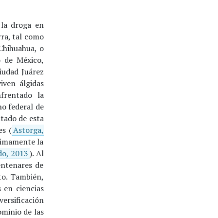
e la droga en
ra, tal como
Chihuahua, o
o de México,
iudad Juárez
iven álgidas
frentado la
no federal de
ltado de esta
es (
Astorga,
ítimamente la
o, 2013
). Al
entenares de
cto. También,
 en ciencias
versificación
ominio de las