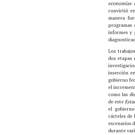
economías c
convirtió e
manera fue
programas d
informes y 
diagnosticac
Los trabajo
dos etapas 
investigaci
inserción e
gobierno fed
el incremen
como las di
de este
Esta
el gobiern
cárteles de
escenarios 
durante vari