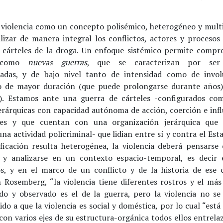
 violencia como un concepto polisémico, heterogéneo y mult
lizar de manera integral los conflictos, actores y procesos 
 cárteles de la droga. Un enfoque sistémico permite compr
s como
nuevas guerras
, que se caracterizan por ser 
zadas, y de bajo nivel tanto de intensidad como de invo
ro de mayor duración (que puede prolongarse durante años)
). Estamos ante una guerra de cárteles -configurados co
jerárquicas con capacidad autónoma de acción, coerción e infl
res y que cuentan con una organización jerárquica que 
una actividad policriminal- que lidian entre sí y contra el Est
ificación resulta heterogénea, la violencia deberá pensarse
s y analizarse en un contexto espacio-temporal, es decir
os, y en el marco de un conflicto y de la historia de ese c
 Rosemberg, “la violencia tiene diferentes rostros y el más 
do y observado es el de la guerra, pero la violencia no se
ido a que la violencia es social y doméstica, por lo cual “está
con varios ejes de su estructura-orgánica todos ellos entrel