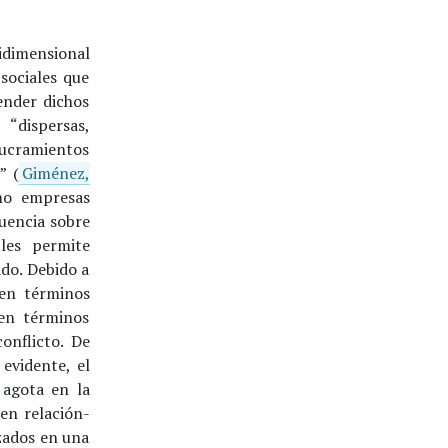
idimensional
sociales que
ender dichos
“dispersas,
lucramientos
” (
Giménez,
mo empresas
uencia sobre
les permite
ado. Debido a
 en términos
 en términos
onflicto. De
evidente, el
 agota en la
 en relación-
azados en una