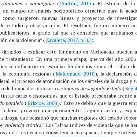
riminales
o
sumergidas
(
Pontón, 2013
). El estudio de la
n un campo de análisis sociopolítico atractivo para la acad
 como surgieron nuevas líneas y proyectos de investigac
e estudio y observatorios. El resultado fue un número i
publicaciones, a grado tal que se considera que arribamos 
ión de la violencia” (
Zavaleta, 2017, p. 45
).
s dirigidos a explicar este fenómeno en Michoacán pueden 
de tratamiento. En una primera etapa, que va del año 2006 
ones se enfocaron en estudiar fenómenos como el tráfico de
n la economía regional (
Maldonado, 2010
), la declaración 
eral, el proceso de atomización de los cárteles de la droga y s
to de homicidios dolosos o
crímenes de segundo Estado
(
Sega
stintas caras o fisonomías que el Estado presentaba frente a 
2
do paralelo
(
Briscoe, 2008
).
Esto se debió a que la guerra em
o federal provocó una permanente fragmentación y expan
 la droga, que ocasionó que muchas regiones del estado se con
3
de
violencia crónica
.
Los “altos índices de violencia que se h
os años”, es decir su consistencia en espacio, tiempo e intensi