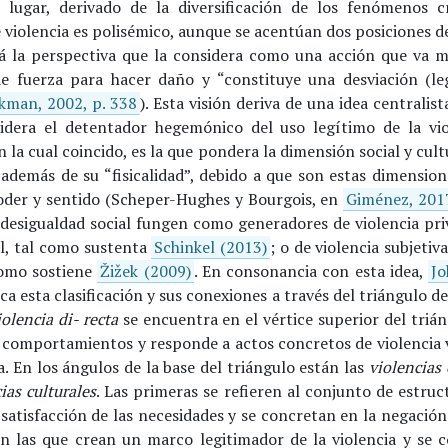
lugar, derivado de la diversificación de los fenómenos cr
violencia es polisémico, aunque se acentúan dos posiciones d
tá la perspectiva que la considera como una acción que va má
de fuerza para hacer daño y “constituye una desviación (le
kman, 2002, p. 338
). Esta visión deriva de una idea centralist
idera el detentador hegemónico del uso legítimo de la vio
n la cual coincido, es la que pondera la dimensión social y cult
además de su “fisicalidad”, debido a que son estas dimensione
oder y sentido (Scheper-Hughes y Bourgois, en
Giménez, 2017
 desigualdad social fungen como generadores de violencia priv
al, tal como sustenta
Schinkel (2013)
; o de violencia subjetiv
como sostiene
Žižek (2009)
. En consonancia con esta idea,
Jo
ica esta clasificación y sus conexiones a través del triángulo de
iolencia di- recta
se encuentra en el vértice superior del trián
 comportamientos y responde a actos concretos de violencia ve
a. En los ángulos de la base del triángulo están las
violencias 
ias culturales
. Las primeras se refieren al conjunto de estru
satisfacción de las necesidades y se concretan en la negación 
n las que crean un marco legitimador de la violencia y se 