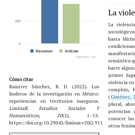
La viol
200
La violenc
sociológico
hasta Miche
0
condicion
Resumen
Artículo
manifestac
Highcharts.com
semántica qu
hacer algun
primer lug
Cómo citar
violencia e
Ramírez Sánchez, R. D. (2022). Los
complejo, 
linderos de la investigación en México:
(
Giménez, 2
experiencias en territorios inseguros.
plural, aho
LiminaR. Estudios Sociales Y
potencian o
Humanísticos
,
20
(2), 1–13.
conocer las
https://doi.org/10.29043/liminar.v20i2.911
otros fenóm