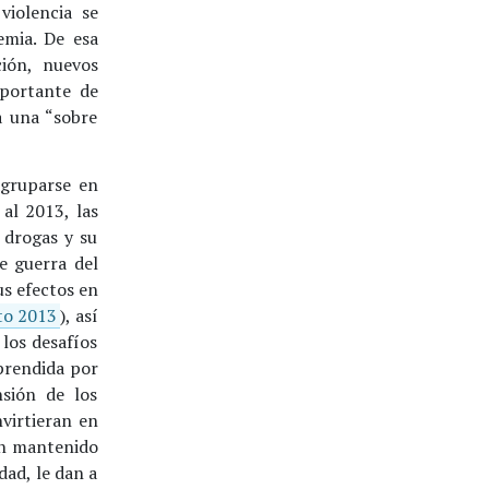
 violencia se
emia. De esa
ión, nuevos
mportante de
a una “sobre
agruparse en
al 2013, las
 drogas y su
de guerra del
us efectos en
to 2013
), así
los desafíos
prendida por
sión de los
virtieran en
an mantenido
dad, le dan a