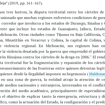
eja” (2019, pp. 161-167).
os tres lustros, la disputa territorial entre los cárteles d
casionado que muchas regiones enfrenten condiciones de guer
l corredor que involucra a los estados de Durango, Sinaloa y 
ente que incluye los estados de Guanajuato, Jalisco, Estad
Michoacán. Otras ciudades como Tijuana en Baja California, C
a, Minatitlán en Veracruz y Colima, la capital de Colima, v
de violencia regional. En Michoacán, sus regiones han en
 la violencia desatada por la guerra que emprendió el gobier
1
rón Hinojosa contra los cárteles de la droga en 2006.
El resu
ta territorial fue la fragmentación y expansión de los cártel
 desvanecimiento de las fronteras entre quienes detentan leg
 quienes desde la ilegalidad imponen su hegemonía (
Maldonad
e en una zona de guerra, la entidad atrajo la atención de c
de medios nacionales y extranjeros, interesados en el confli
tención del medio académico, principalmente de especialistas
n el objetivo de explicar tanto la emergencia, estructura y di
fico, como la actuación del Estado, la configuración y el pred