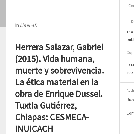
Con
D
in
LiminaR
The 
pub
Herrera Salazar, Gabriel
Cop
(2015). Vida humana,
Este
muerte y sobrevivencia.
lic
La ética material en la
obra de Enrique Dussel.
Auth
Jua
Tuxtla Gutiérrez,
Cor
Chiapas: CESMECA-
INUICACH