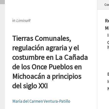
Con
R
in
LiminaR
M
Tierras Comunales,
regulación agraria y el
costumbre en La Cañada
de los Once Pueblos en
Michoacán a principios
E
I
del siglo XXI
María del Carmen Ventura-Patiño