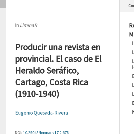
Con
R
in
LiminaR
M
Producir una revista en
provincial. El caso de El
Heraldo Seráfico,
Cartago, Costa Rica
L
(1910-1940)
L
Eugenio Quesada-Rivera
DOI:
10.29043/liminar.v17i2.678