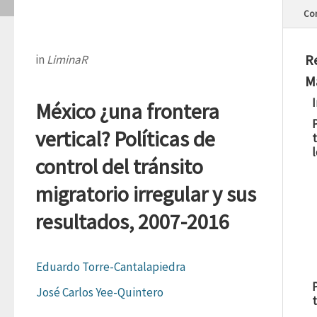
Con
R
in
LiminaR
M
México ¿una frontera
vertical? Políticas de
l
control del tránsito
migratorio irregular y sus
resultados, 2007-2016
Eduardo Torre-Cantalapiedra
P
José Carlos Yee-Quintero