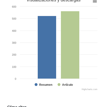
600
500
400
300
200
100
0
Resumen
Artículo
Highcharts.com
Cómo citar