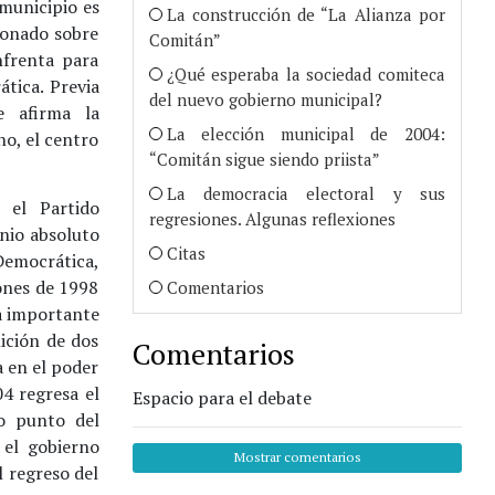
 municipio es
La construcción de “La Alianza por
ionado sobre
Comitán”
nfrenta para
¿Qué esperaba la sociedad comiteca
tica. Previa
del nuevo gobierno municipal?
e afirma la
La elección municipal de 2004:
no, el centro
“Comitán sigue siendo priista”
La democracia electoral y sus
 el Partido
regresiones. Algunas reflexiones
nio absoluto
Citas
Democrática,
ones de 1998
Comentarios
da importante
lición de dos
Comentarios
 en el poder
4 regresa el
Espacio para el debate
mo punto del
 el gobierno
Mostrar comentarios
l regreso del