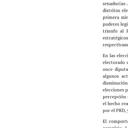
senadurías-.
distritos el
primera min
poderes legi
triunfo al 
estratégic
respectivam
En las elecc
electorado 
once diputa
algunos act
disminució
elecciones p
percepción s
el hecho rea
por el PRD, 
El comport
complejo. 