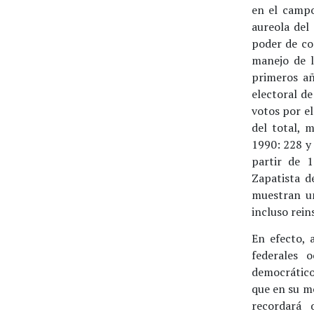
en el campo
aureola del
poder de co
manejo de l
primeros añ
electoral de
votos por e
del total, 
1990: 228 y 
partir de 1
Zapatista d
muestran un
incluso rein
En efecto, 
federales 
democrático 
que en su m
recordará 