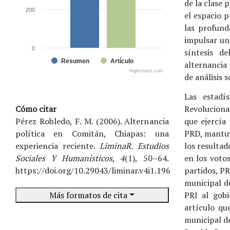
de la clase 
200
el espacio 
las profund
impulsar un
0
síntesis d
Resumen
Artículo
alternancia 
Highcharts.com
de análisis 
Las estadí
Cómo citar
Revoluciona
Pérez Robledo, F. M. (2006). Alternancia
que ejercía
política en Comitán, Chiapas: una
PRD, mantuv
experiencia reciente.
LiminaR. Estudios
los resultad
Sociales Y Humanísticos
,
4
(1), 50–64.
en los votos
https://doi.org/10.29043/liminar.v4i1.196
partidos, P
municipal d
Más formatos de cita
PRI al gobi
artículo qu
municipal de