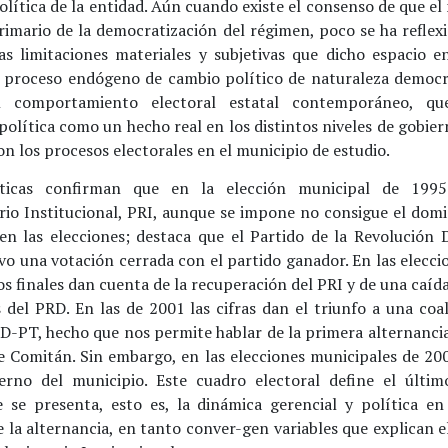
política de la entidad. Aún cuando existe el consenso de que el
primario de la democratización del régimen, poco se ha reflex
as limitaciones materiales y subjetivas que dicho espacio e
 proceso endógeno de cambio político de naturaleza democrá
el comportamiento electoral estatal contemporáneo, qu
política como un hecho real en los distintos niveles de gobier
son los procesos electorales en el municipio de estudio.
sticas confirman que en la elección municipal de 1995
rio Institucional, PRI, aunque se impone no consigue el domi
 en las elecciones; destaca que el Partido de la Revolución 
o una votación cerrada con el partido ganador. En las elecci
os finales dan cuenta de la recuperación del PRI y de una caí
 del PRD. En las de 2001 las cifras dan el triunfo a una coa
RD-PT, hecho que nos permite hablar de la primera alternancia
e Comitán. Sin embargo, en las elecciones municipales de 200
erno del municipio. Este cuadro electoral define el últi
e se presenta, esto es, la dinámica gerencial y política en
 la alternancia, en tanto conver-gen variables que explican e