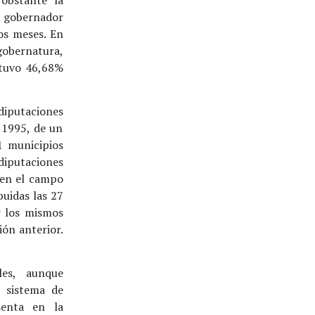
l gobernador
os meses. En
gobernatura,
tuvo 46,68%
 diputaciones
e 1995, de un
11 municipios
iputaciones
 en el campo
buidas las 27
r los mismos
ón anterior.
les, aunque
l sistema de
senta en la