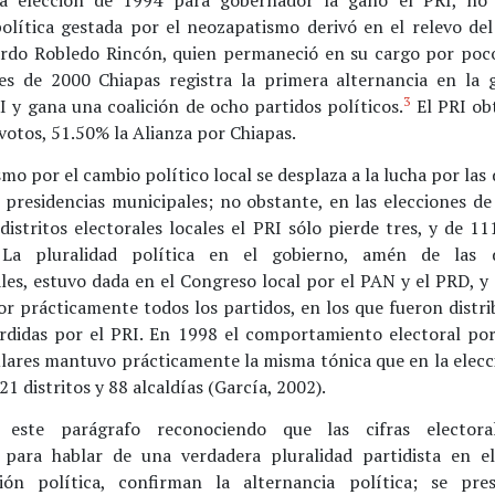
olítica gestada por el neozapatismo derivó en el relevo de
ardo Robledo Rincón, quien permaneció en su cargo por poc
nes de 2000 Chiapas registra la primera alternancia en la 
3
I y gana una coalición de ocho partidos políticos.
El PRI ob
 votos, 51.50% la Alianza por Chiapas.
mo por el cambio político local se desplaza a la lucha por las
s presidencias municipales; no obstante, en las elecciones d
distritos electorales locales el PRI sólo pierde tres, y de 1
 La pluralidad política en el gobierno, amén de las d
les, estuvo dada en el Congreso local por el PAN y el PRD, y
r prácticamente todos los partidos, en los que fueron distri
erdidas por el PRI. En 1998 el comportamiento electoral po
lares mantuvo prácticamente la misma tónica que en la elecci
21 distritos y 88 alcaldías (García, 2002).
 este parágrafo reconociendo que las cifras electora
 para hablar de una verdadera pluralidad partidista en e
ción política, confirman la alternancia política; se pre