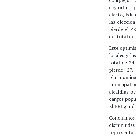
coyuntura p
electo, Edu
las eleccio
pierde el PR
del total de
Este optimis
locales y la
total de 24 
pierde 27.
plurinomina
municipal po
alcaldías p
cargos popu
El PRI ganó 
Concluimos
disminuidas
representa