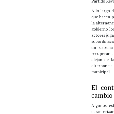
Partido Revo
A lo largo d
que hacen po
la alternanc
gobierno loc
actores juga
subordinaci
un sistema
recuperan a
alejan de l
alternancia
municipal.
El cont
cambio
Algunos es
caracteriza