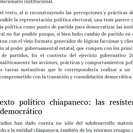
lucionario Institucional.
el texto, al ir reconstruyendo las percepciones y prácticas d
sible la representación política electoral, una tesis parece 
ia política como punto de partida para democratizar las inst
al no fue posible porque, si bien hubo cambio de partido en 
ron con el viejo formato generador de lógicas facciosas y clie
ón al poder gubernamental estatal, que rompen con los princi
 de partidos. En el contexto del ejercicio gubernativo 2
nalíticamente las acciones, prácticas y comportamientos polí
as tareas sustantivas que le correspondería realizar a un
 comprometido con la transición y consolidación democrática 
exto político chiapaneco: las resiste
 democrático
tudios han dado cuenta no sólo del subdesarrollo materia
ndo a la entidad chiapaneca, también de los enormes rezagos 