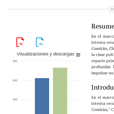
P
Resum
En el marco
intenta rec
Comitán, Ch
Visualizaciones y descargas
la clase pol
espacio prim
800
profundas l
impulsar un
600
Introdu
En el marco
400
intenta rec
2
Comitán,
Ch