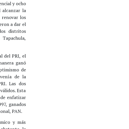
encial y ocho
l alcanzar la
 renovar los
eron a dar el
os distritos
 Tapachula,
l del PRI, el
 manera ganó
optimismo de
ovenía de la
RI. Las dos
válidos. Esta
 de enfatizar
1997, ganados
ional, PAN.
ámico y más
obstante la