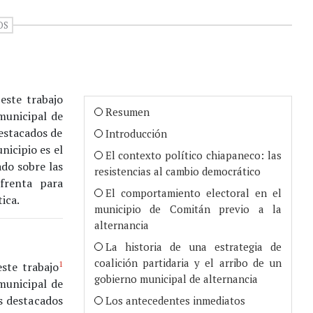
OS
este trabajo
Resumen
municipal de
estacados de
Introducción
nicipio es el
El contexto político chiapaneco: las
ado sobre las
resistencias al cambio democrático
nfrenta para
El comportamiento electoral en el
ica.
municipio de Comitán previo a la
alternancia
La historia de una estrategia de
coalición partidaria y el arribo de un
1
ste trabajo
gobierno municipal de alternancia
municipal de
s destacados
Los antecedentes inmediatos