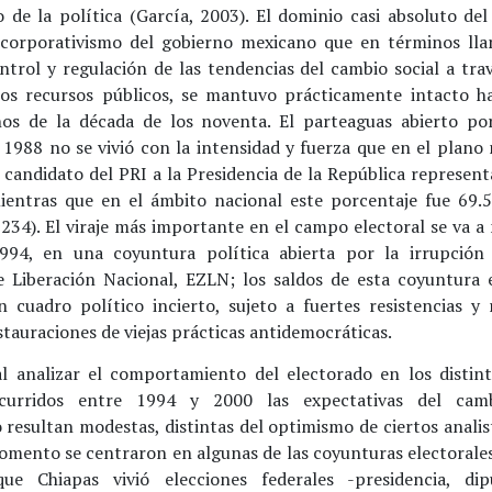
 de la política (García, 2003). El dominio casi absoluto del 
 corporativismo del gobierno mexicano que en términos llan
ntrol y regulación de las tendencias del cambio social a trav
os recursos públicos, se mantuvo prácticamente intacto ha
os de la década de los noventa. El parteaguas abierto po
 1988 no se vivió con la intensidad y fuerza que en el plano 
l candidato del PRI a la Presidencia de la República represen
mientras que en el ámbito nacional este porcentaje fue 69
234). El viraje más importante en el campo electoral se va a
994, en una coyuntura política abierta por la irrupción 
e Liberación Nacional, EZLN; los saldos de esta coyuntura 
 cuadro político incierto, sujeto a fuertes resistencias y 
stauraciones de viejas prácticas antidemocráticas.
al analizar el comportamiento del electorado en los distint
ocurridos entre 1994 y 2000 las expectativas del camb
resultan modestas, distintas del optimismo de ciertos analis
omento se centraron en algunas de las coyunturas electorales
que Chiapas vivió elecciones federales -presidencia, dip