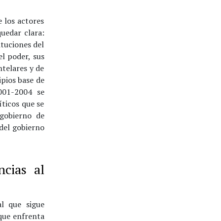
e los actores
quedar clara:
ituciones del
el poder, sus
ntelares y de
pios base de
001-2004 se
ticos que se
 gobierno de
del gobierno
ncias al
l que sigue
que enfrenta