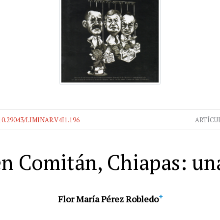
10.29043/LIMINAR.V4I1.196
ARTÍCU
en Comitán, Chiapas: un
+
Flor María Pérez Robledo