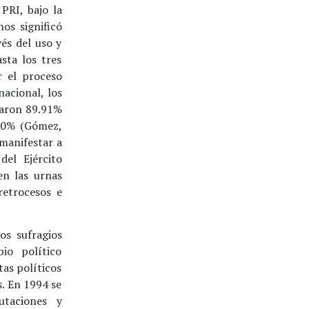
PRI, bajo la
os significó
és del uso y
sta los tres
r el proceso
nacional, los
taron 89.91%
.50% (Gómez,
 manifestar a
del Ejército
en las urnas
retrocesos e
os sufragios
io político
tas políticos
. En 1994 se
utaciones y