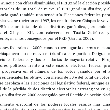
 Aunque con cifras disminuidas, el PRI ganó la elección presid
ectorales de un total de nueve. El PRD ganó un distrito, y a
oría ganó también una senaduría. Elecciones federales para
slativos se tuvieron en 1997, los resultados en Chiapas le volvi
PRI: de un total de doce distritos ganó diez, perdiendo d
os: el XI y el XII, con cabeceras en Tuxtla Gutiérrez y
ente, mismos conseguidos por el PRD (García, 2002).
iones federales de 2000, cuando tuvo lugar la derrota naciona
chiapaneco dio de nuevo el triunfo a este partido. De igual
ciones federales y dos senadurías de mayoría relativa. El 
ores políticos frente a este cuadro electoral federal pr
n progresiva en el número de los votos ganados por el P
residenciales las obtuvo con menos de 50% del total de votos 
e desplaza a las elecciones del legislativo federal, aunque es
l de la pérdida de dos distritos electorales estratégicos en 
y un distrito en 2000 conseguido por el Partido de Acción Nac
amiento electoral de los poderes locales resulta más din
La elección de 1994 para gobernador la ganó el PRI, no 