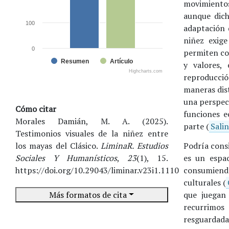
movimientos
aunque dich
100
adaptación 
niñez exige
0
permiten co
Resumen
Artículo
y valores,
Highcharts.com
reproducció
maneras dist
una perspec
Cómo citar
funciones e
Morales Damián, M. A. (2025).
parte (
Sali
Testimonios visuales de la niñez entre
los mayas del Clásico.
LiminaR. Estudios
Podría cons
Sociales Y Humanísticos
,
23
(1), 15.
es un espa
https://doi.org/10.29043/liminar.v23i1.1110
consumiend
culturales (
Más formatos de cita
que juegan 
recurrimos
resguardadas