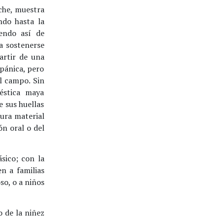
che, muestra
ndo hasta la
endo así de
a sostenerse
artir de una
spánica, pero
l campo. Sin
éstica maya
 sus huellas
tura material
ón oral o del
sico; con la
en a familias
so, o a niños
o de la niñez