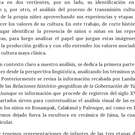
ta en dos vertientes, por un lado, su identificación en
o y, por otro, el análisis del proceso de transmisión cultu
 de la propia niñez aprovechando sus experiencias y etapa
er los valores de su cultura. En este trabajo, de corte histór
ugar identificar la presencia de niños o niñas en las repr
yas, para luego analizar el papel que juegan estas imágene
la producción gráfica y con ello entender los valores asociad
 cultura maya clásica.
n contexto claro a nuestro análisis, se dedica la primera parte
ñez desde la perspectiva lingüística, analizando los términos 
 Posteriormente se revisa la información recabada por Landa 
de las
Relaciones histórico-geográficas de la Gobernación de Y
. Aunque es información que procede de registros del siglo XV
rtados sirven para contextualizar el análisis visual de las e
n los niños en Bonampak, Calakmul y Palenque, así como en l
emos dejado fuera la escultura en cerámica de Jaina, la cu
icular.
 tenemos representaciones de infantes de las tres etapas de