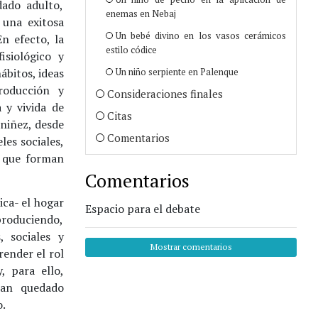
dado adulto,
enemas en Nebaj
 una exitosa
Un bebé divino en los vasos cerámicos
n efecto, la
estilo códice
isiológico y
bitos, ideas
Un niño serpiente en Palenque
roducción y
Consideraciones finales
 y vivida de
Citas
 niñez, desde
Comentarios
es sociales,
a que forman
Comentarios
ca- el hogar
Espacio para el debate
roduciendo,
 sociales y
Mostrar comentarios
render el rol
, para ello,
han quedado
o.