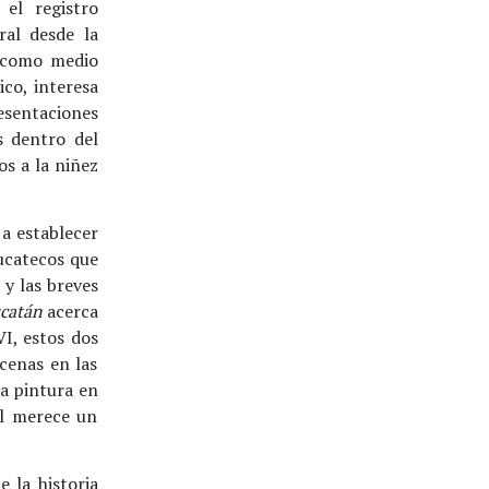
 el registro
ral desde la
s como medio
ico, interesa
esentaciones
s dentro del
os a la niñez
 a establecer
yucatecos que
y las breves
ucatán
acerca
I, estos dos
scenas en las
a pintura en
al merece un
 la historia