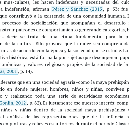
 mus-culares, les hacen indefensas y necesitadas del cui
a indefensión, afirman
Pérez y Sánchez (2013
, p. 33) fue
que contribuyó a la existencia de una comunidad humana. E
 procesos de socialización que acompañan el desarrollo f
nstruir patrones de comportamiento generando categorías, há
 es decir se trata de una etapa fundamental para la p
n de la cultura. Ello provoca que la niñez sea comprendida
intas de acuerdo con la época y la sociedad que se estudie. La
tiva histórica, está formada por sujetos que desempeñan papel
conómicas y valores religiosos propios de la sociedad de l
nas, 2001
, p. 14).
iderarse que en una sociedad agraria -como la maya prehispáni
cio en donde mujeres, hombres, niños y niñas, conviven p
o y realizando toda una serie de actividades económicas,
Gonlin, 2012
, p. 82). Es justamente ese nuestro interés: comp
niños y niñas dentro de la sociedad maya prehispánica y
 al análisis de las representaciones que de la infancia 
 en pinturas y relieves escultóricos durante el periodo Clásic