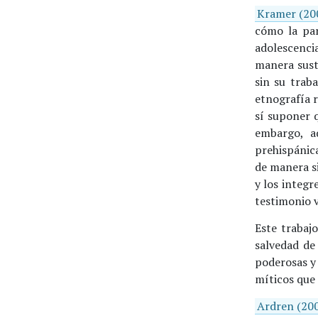
Kramer (20
cómo la par
adolescenc
manera sust
sin su trab
etnografía r
sí suponer 
embargo, a
prehispánic
de manera s
y los integr
testimonio v
Este trabaj
salvedad de 
poderosas y 
míticos que 
Ardren (20