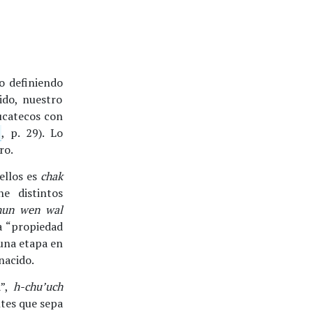
jo definiendo
ido, nuestro
yucatecos con
, p. 29). Lo
ro.
ellos es
chak
e distintos
hun wen wal
a “propiedad
s una etapa en
nacido.
a”,
h-chu’uch
tes que sepa