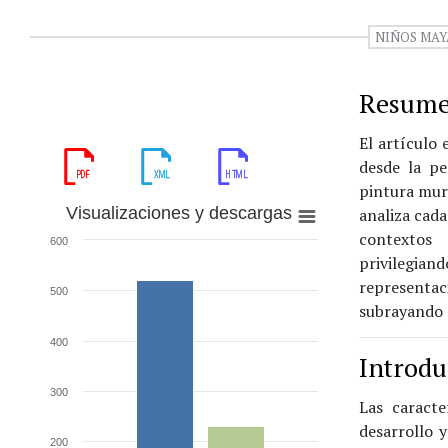
NIÑOS MA
Resum
El artículo 
desde la pe
pintura mura
Visualizaciones y descargas
analiza cada
contextos 
600
privilegia
representac
500
subrayando s
400
Introdu
300
Las caracte
desarrollo 
200