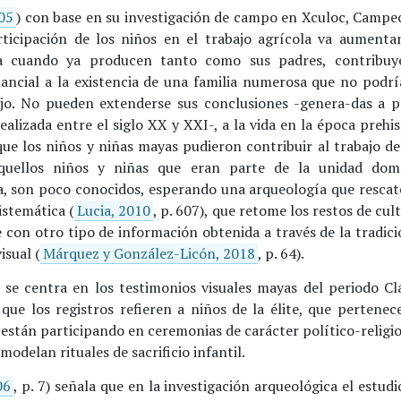
05
) con base en su investigación de campo en Xculoc, Campe
ticipación de los niños en el trabajo agrícola va aumenta
ia cuando ya producen tanto como sus padres, contribuy
ancial a la existencia de una familia numerosa que no podrí
ajo. No pueden extenderse sus conclusiones -genera-das a p
ealizada entre el siglo XX y XXI-, a la vida en la época prehi
que los niños y niñas mayas pudieron contribuir al trabajo de
quellos niños y niñas que eran parte de la unidad dom
a, son poco conocidos, esperando una arqueología que rescate
istemática (
Lucia, 2010
, p. 607), que retome los restos de cul
e con otro tipo de información obtenida a través de la tradici
isual (
Márquez y González-Licón, 2018
, p. 64).
o se centra en los testimonios visuales mayas del periodo Clá
que los registros refieren a niños de la élite, que pertenec
están participando en ceremonias de carácter político-religio
modelan rituales de sacrificio infantil.
06
, p. 7) señala que en la investigación arqueológica el estudi