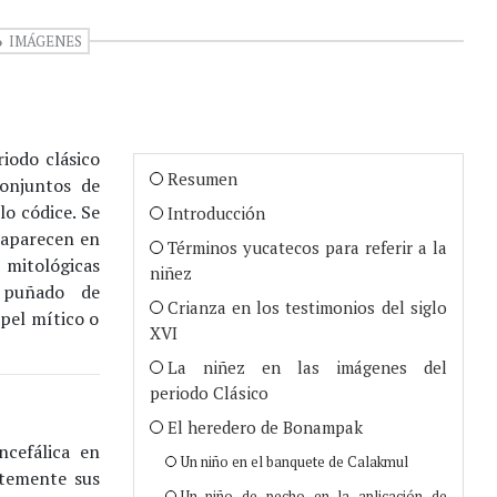
IMÁGENES
riodo clásico
Resumen
conjuntos de
lo códice. Se
Introducción
s aparecen en
Términos yucatecos para referir a la
mitológicas
niñez
l puñado de
Crianza en los testimonios del siglo
pel mítico o
XVI
La niñez en las imágenes del
periodo Clásico
El heredero de Bonampak
ncefálica en
Un niño en el banquete de Calakmul
ntemente sus
Un niño de pecho en la aplicación de