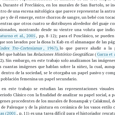
. Durante el Preclásico, en los murales de San Bartolo, se i
ntro de una escena mitológica que parece representar la antr
pe y de él emerge, entre chorros de sangre, un bebé con tocad
entras que otros cuatro se distribuyen alrededor del guaje co
exionados, mostrando desde su vientre una voluta que indi
aturno et al., 2005
, pp. 8-12); para el Posclásico, se puede
ue son lavados por la diosa Ix Kab en el almanaque de las pág
Codex Tro-Cortesianus
, 1967),
lo que parece aludir a la 
del que hablan las
Relaciones Histórico Geográficas
(
Garza et 
2). Sin embargo, en este trabajo solo analizamos las imágene
as cuantas imágenes que hablan sobre la niñez, la cual, aunq
 dentro de la sociedad, se le otorgaba un papel pasivo y com
a población femenina un papel secundario.
, en este trabajo se estudian las representaciones visuales
eriodo Clásico con la finalidad de analizar su papel social, a p
genes procedentes de los murales de Bonampak y Calakmul, de 
 de Palenque y de la pintura en cerámica de los vasos estilo
nas (2001
, p. 11) es una tarea difícil para el historiador rescat