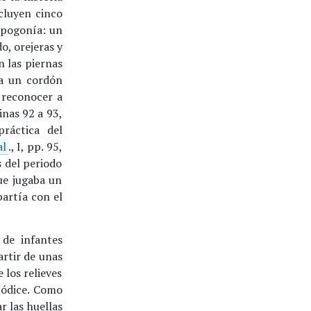
ncluyen cinco
opogonía: un
o, orejeras y
n las piernas
ca un cordón
n reconocer a
inas 92 a 93,
práctica del
al
., I, pp. 95,
s del periodo
ue jugaba un
partía con el
 de infantes
artir de unas
los relieves
 códice. Como
ar las huellas