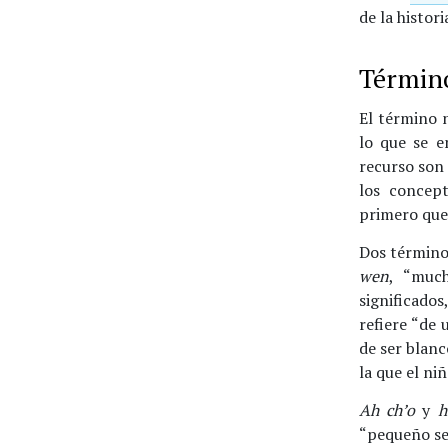
de la histori
Término
El término n
lo que se e
recurso son 
los concept
primero que 
Dos término
wen
, “muc
significado
refiere “de 
de ser blanc
la que el ni
Ah ch’o
y
h
“pequeño s