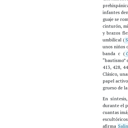
prehispánica
infantes de
guaje se rom
cinturón, mi
y brazos fl
umbilical (
S
unos niños q
banda c (
“bautismo” 
413, 428, 44
Clásico, un
papel activo
grueso de l
En síntesis
durante el p
cuantas imá
escultóricos
afirma
Sali