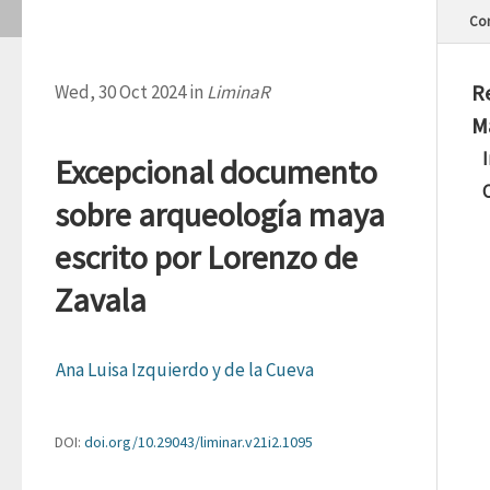
Con
R
Wed, 30 Oct 2024 in
LiminaR
M
Excepcional documento
sobre arqueología maya
escrito por Lorenzo de
Zavala
Ana Luisa Izquierdo y de la Cueva
DOI:
doi.org/10.29043/liminar.v21i2.1095