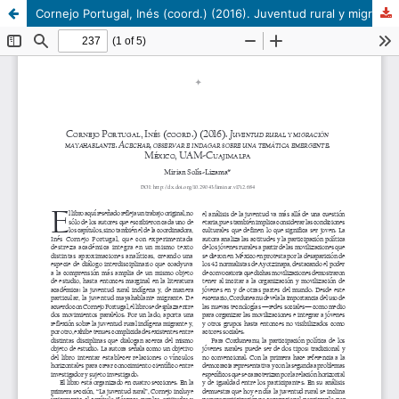
Cornejo Portugal, Inés (coord.) (2016). Juventud rural y migración mayahablante. Acechar, observar e indagar sobre una temática emergente. México, UAM-Cuajimalpa