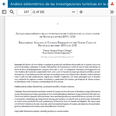
Análisis bibliométrico de las investigaciones turísticas en la costa norte de Honduras entre 1988 y 2018