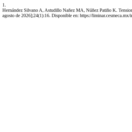
1.
Hernández Silvano A, Astudillo Nañez MA, Núñez Patiño K. Tensiones 
agosto de 2026];24(1):16. Disponible en: https://liminar.cesmeca.mx/