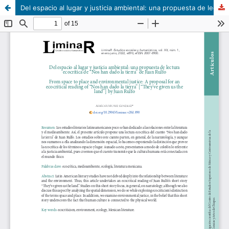
Del espacio al lugar y justicia ambiental: una propuesta de lectura ecocrítica de “Nos han dado la tierra” de Juan Rulfo