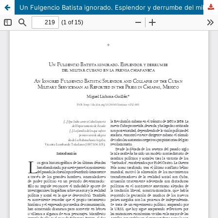
Un Fulgencio Batista ignorado. Esplendor y derrumbe del militar cubano en la prensa chiapaneca