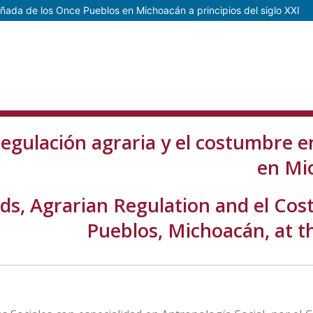
añada de los Once Pueblos en Michoacán a principios del siglo XXI