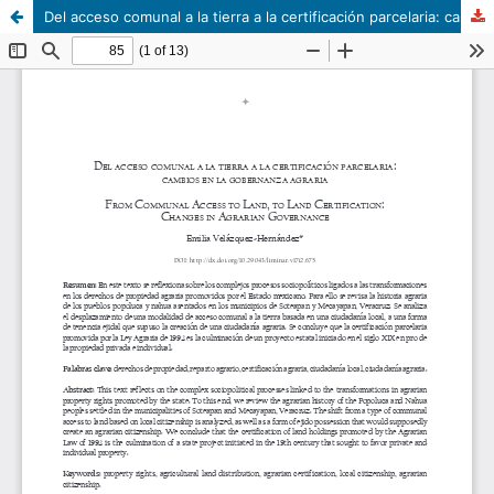
Del acceso comunal a la tierra a la certificación parcelaria: cambios en la gobernanza agraria