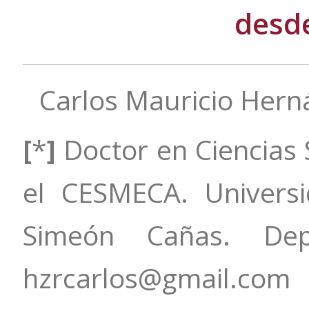
desde
Carlos Mauricio Her
[
*
]
Doctor en Ciencias 
el CESMECA. Univers
Simeón Cañas. Depa
hzrcarlos@gmail.com