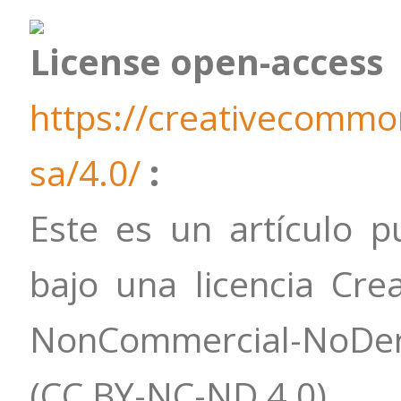
License
open-access
https://creativecommon
sa/4.0/
:
Este es un artículo p
bajo una licencia C
NonCommercial-NoDeri
(CC BY-NC-ND 4.0)